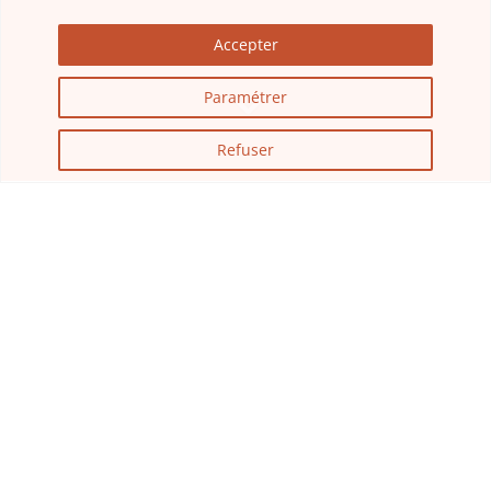
Accepter
Paramétrer
3
Refuser
PAS D’OEUFS AU PLAT SANS
TÉFLON
Aujourd’hui, le Téflon est partout dans notre
quotidien : au fond de nos poêles et casseroles, en
plomberie, en spray pour les chaînes de moto, dans
les chaussures de randonnée… Pourtant, il a failli