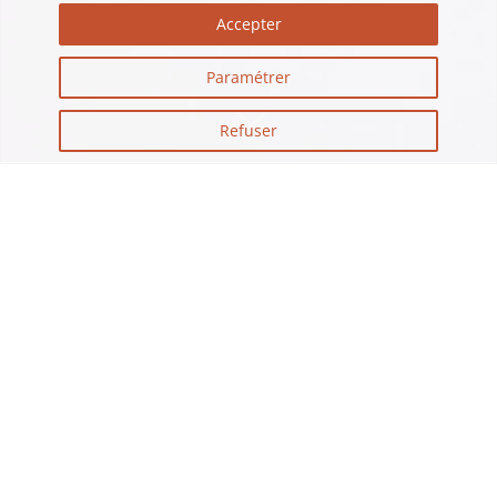
Accepter
3
Paramétrer
Refuser
ENVIE DE REGARDER TOUT ÇA
OFFLINE ?
TÉLÉCHARGEZ NOS
PLAQUETTES ET CATALOGUE
DE FORMATIONS ICI !